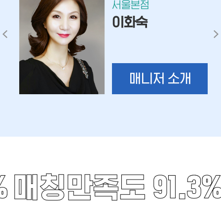
서울본점
이화숙
매니저 소개
%
매칭만족도 91.3