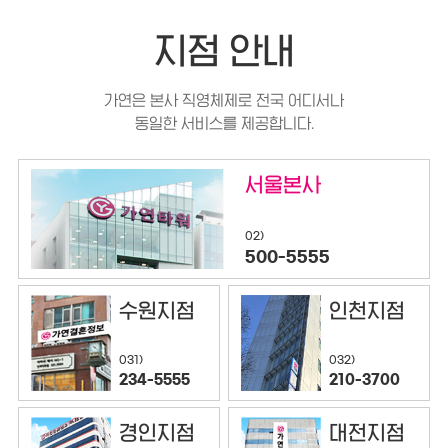
지점 안내
가연은 본사 직영체제로 전국 어디서나
동일한 서비스를 제공합니다.
서울본사
02)
500-5555
수원지점
인천지점
032)
031)
210-3700
234-5555
경인지점
대전지점