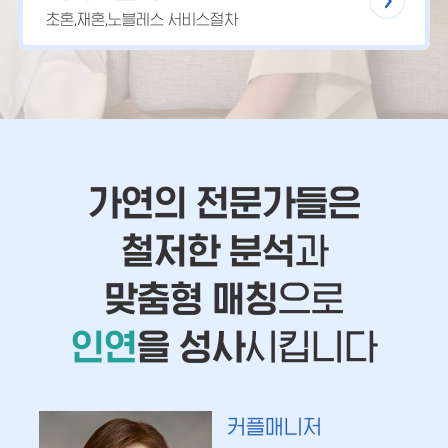
초혼,재혼,노블레스 서비스절차
가연의 전문가들은
철저한 분석
과
맞춤형 매칭
으로
인연
을 성사
시킵니다
커플매니저