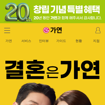
마
가연 결혼정보회사
이
페
가연
서비스
인터뷰
가이드
현황
지점
이
지