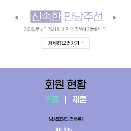
회원 현황
초혼
재혼