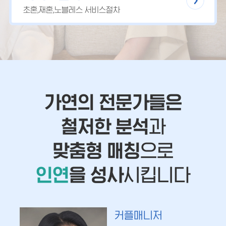
초혼,재혼,노블레스 서비스절차
가연의 전문가들은
철저한 분석
과
맞춤형 매칭
으로
인연
을 성사
시킵니다
커플매니저