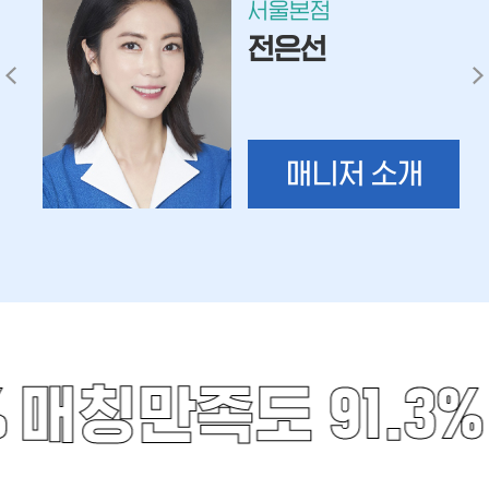
서울본점
전은선
매니저 소개
%
매칭만족도 91.3%