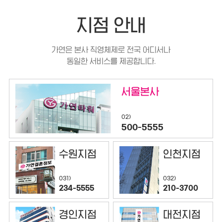
지점 안내
가연은 본사 직영체제로 전국 어디서나
동일한 서비스를 제공합니다.
서울본사
02)
500-5555
수원지점
인천지점
032)
031)
210-3700
234-5555
경인지점
대전지점