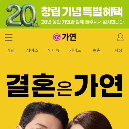
마
가연 결혼정보회사
이
페
가연
서비스
인터뷰
가이드
현황
지점
이
지