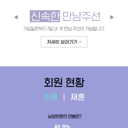
회원 현황
초혼
재혼