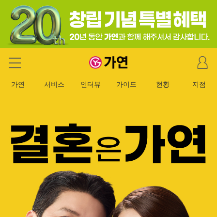
마
가연 결혼정보회사
이
페
가연
서비스
인터뷰
가이드
현황
지점
이
지