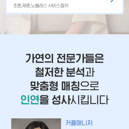
초혼,재혼,노블레스 서비스절차
가연의 전문가들은
철저한 분석
과
맞춤형 매칭
으로
인연
을 성사
시킵니다
커플매니저