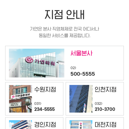
지점 안내
가연은 본사 직영체제로 전국 어디서나
동일한 서비스를 제공합니다.
서울본사
02)
500-5555
수원지점
인천지점
032)
031)
210-3700
234-5555
경인지점
대전지점