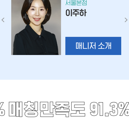
서울본점
이주하
매니저 소개
%
매칭만족도 91.3