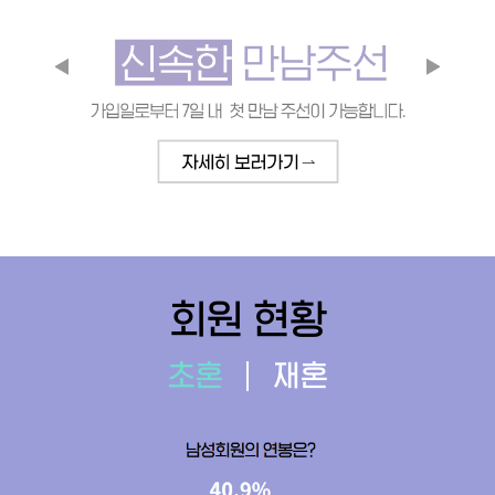
회원 현황
초혼
재혼