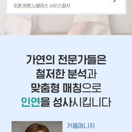
초혼,재혼,노블레스 서비스절차
가연의 전문가들은
철저한 분석
과
맞춤형 매칭
으로
인연
을 성사
시킵니다
커플매니저