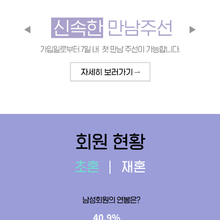
회원 현황
초혼
재혼