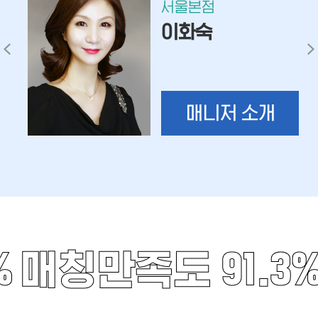
서울본점
이화숙
매니저 소개
%
매칭만족도 91.3