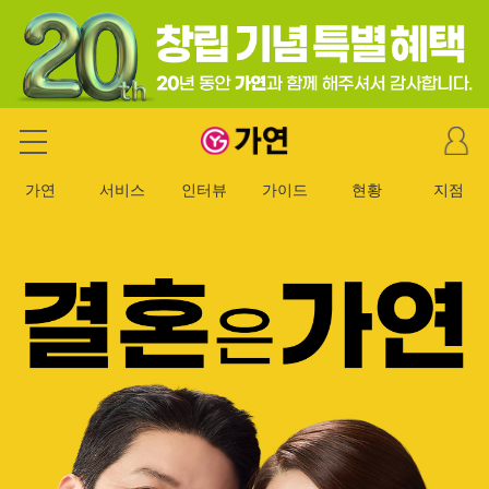
마
가연 결혼정보회사
이
페
가연
서비스
인터뷰
가이드
현황
지점
이
지