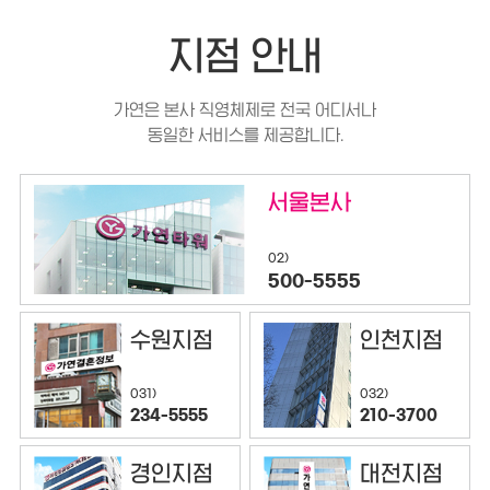
지점 안내
가연은 본사 직영체제로 전국 어디서나
동일한 서비스를 제공합니다.
서울본사
02)
500-5555
수원지점
인천지점
032)
031)
210-3700
234-5555
경인지점
대전지점