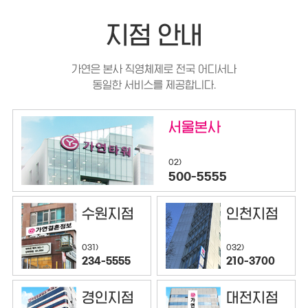
지점 안내
가연은 본사 직영체제로 전국 어디서나
동일한 서비스를 제공합니다.
서울본사
02)
500-5555
수원지점
인천지점
032)
031)
210-3700
234-5555
경인지점
대전지점