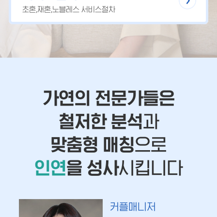
초혼,재혼,노블레스 서비스절차
가연의 전문가들은
철저한 분석
과
맞춤형 매칭
으로
인연
을 성사
시킵니다
커플매니저