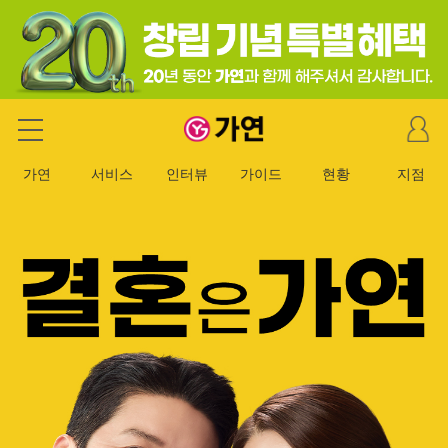
마
가연 결혼정보회사
이
페
가연
서비스
인터뷰
가이드
현황
지점
이
지