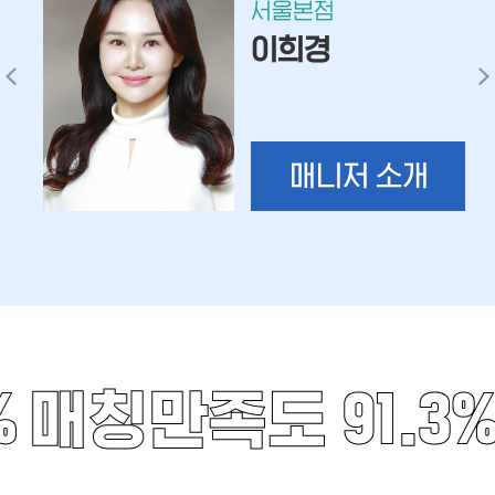
서울본점
이희경
매니저 소개
%
매칭만족도 91.3