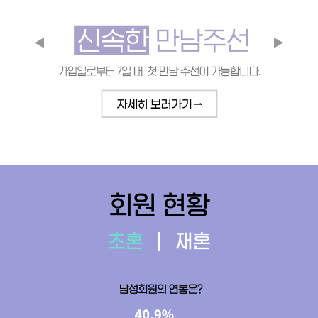
회원 현황
초혼
재혼