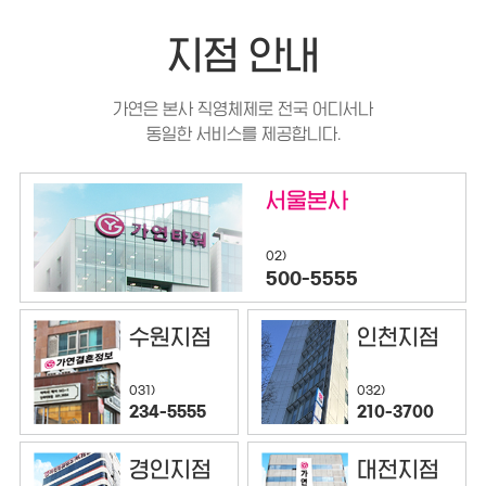
지점 안내
가연은 본사 직영체제로 전국 어디서나
동일한 서비스를 제공합니다.
서울본사
02)
500-5555
수원지점
인천지점
032)
031)
210-3700
234-5555
경인지점
대전지점