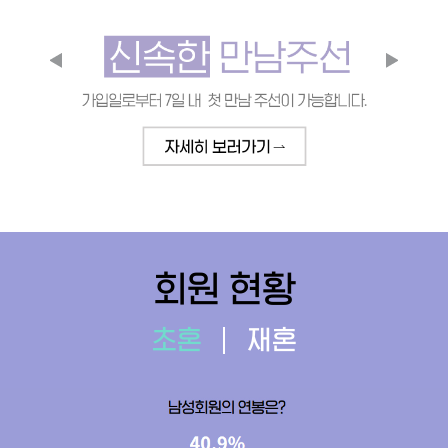
회원 현황
초혼
재혼