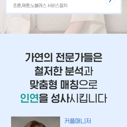
초혼,재혼,노블레스 서비스절차
가연의 전문가들은
철저한 분석
과
맞춤형 매칭
으로
인연
을 성사
시킵니다
커플매니저