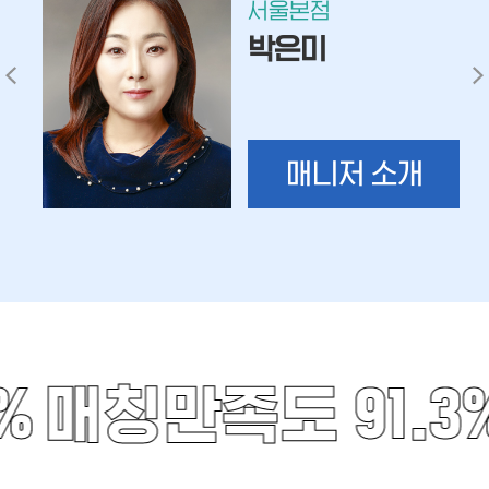
서울본점
박은미
매니저 소개
%
매칭만족도 91.3