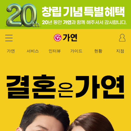
마
가연 결혼정보회사
이
페
가연
서비스
인터뷰
가이드
현황
지점
이
지