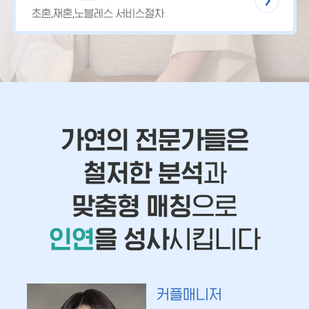
초혼,재혼,노블레스 서비스절차
가연의 전문가들은
철저한 분석
과
맞춤형 매칭
으로
인연
을 성사
시킵니다
커플매니저