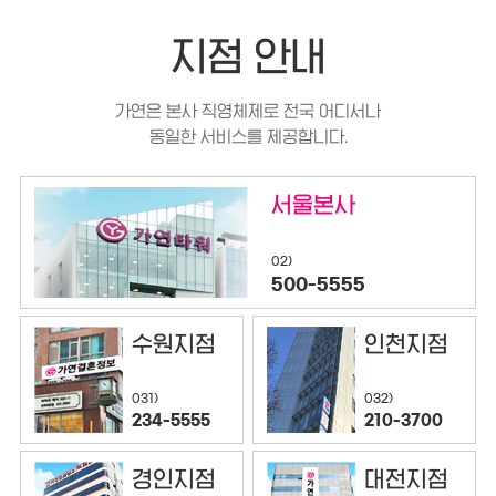
지점 안내
가연은 본사 직영체제로 전국 어디서나
동일한 서비스를 제공합니다.
서울본사
02)
500-5555
수원지점
인천지점
032)
031)
210-3700
234-5555
경인지점
대전지점