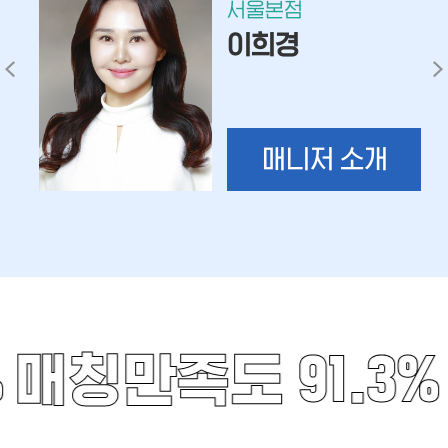
서울본점
이희경
매니저 소개
%
매칭만족도 91.3%