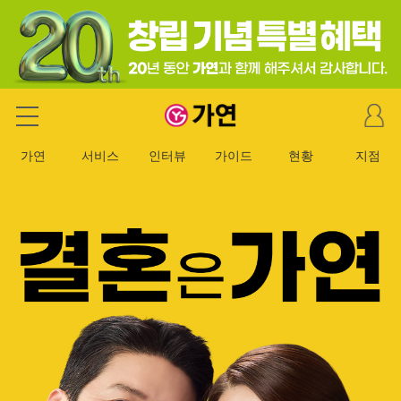
마
가연 결혼정보회사
이
페
가연
서비스
인터뷰
가이드
현황
지점
이
지