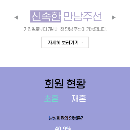
회원 현황
초혼
재혼