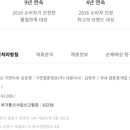
9년 연속
4년 연속
2019 소비자가 선정한
2016 소비자 선정
품질만족 대상
최고의 브랜드 대상
보처리방침
제휴문의
채용정보
손해배상 청
32 가연타워 상호명 : 가연결혼정보(주) 대표이사 : 김영주 / 국내 결혼중개업 신
 /
61208 /
/ 부가통신사업신고필증 : 10238
 수원시 팔달구 권광로 184 캐슬타워 3층 301호
광역시 남동구 예술로174 흥국생명빌딩 4층