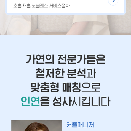
초혼,재혼,노블레스 서비스절차
가연의 전문가들은
철저한 분석
과
맞춤형 매칭
으로
인연
을 성사
시킵니다
커플매니저