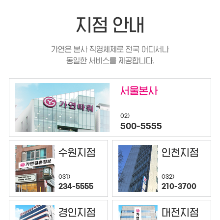
지점 안내
가연은 본사 직영체제로 전국 어디서나
동일한 서비스를 제공합니다.
서울본사
02)
500-5555
수원지점
인천지점
032)
031)
210-3700
234-5555
경인지점
대전지점