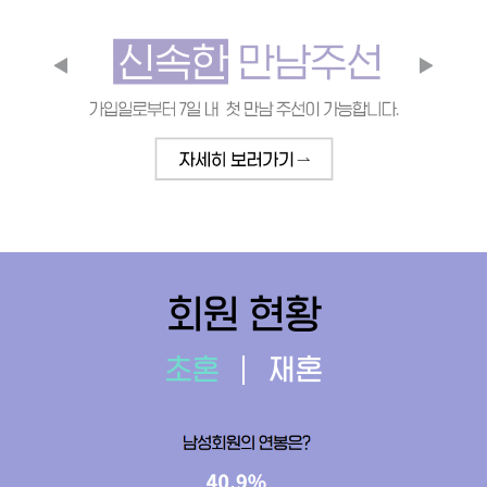
회원 현황
초혼
재혼