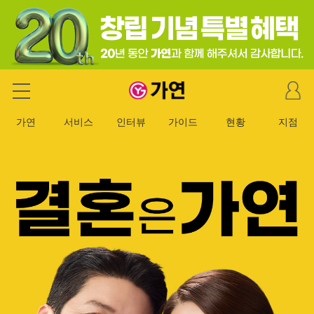
마
가연 결혼정보회사
이
페
가연
서비스
인터뷰
가이드
현황
지점
이
지