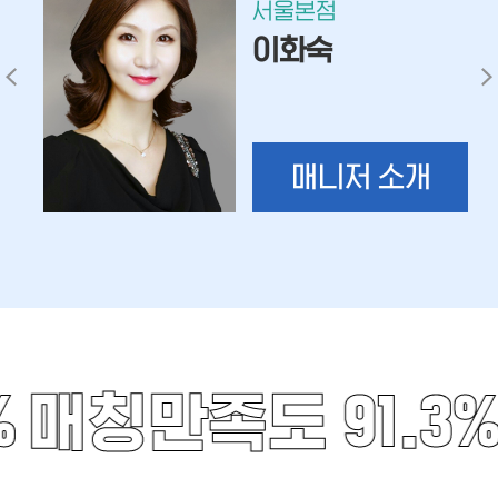
서울본점
이화숙
매니저 소개
%
매칭만족도 91.3