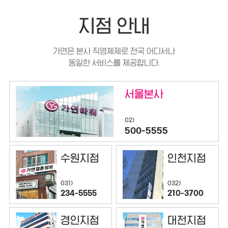
지점 안내
가연은 본사 직영체제로 전국 어디서나
동일한 서비스를 제공합니다.
서울본사
02)
500-5555
수원지점
인천지점
032)
031)
210-3700
234-5555
경인지점
대전지점