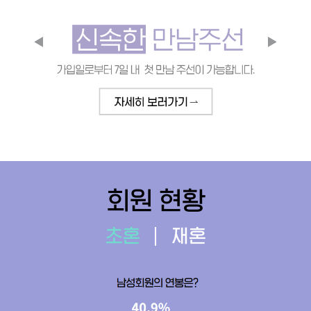
회원 현황
초혼
재혼