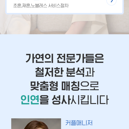
초혼,재혼,노블레스 서비스절차
가연의 전문가들은
철저한 분석
과
맞춤형 매칭
으로
인연
을 성사
시킵니다
커플매니저