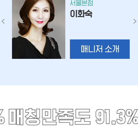
서울본점
이화숙
매니저 소개
%
매칭만족도 91.3