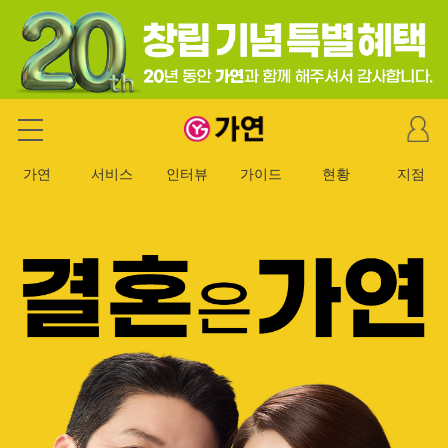
마
가연 결혼정보회사
이
페
가연
서비스
인터뷰
가이드
현황
지점
이
지