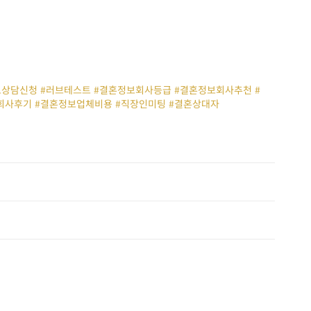
무료상담신청 #러브테스트 #결혼정보회사등급 #결혼정보회사추천 #
회사후기 #결혼정보업체비용 #직장인미팅 #결혼상대자