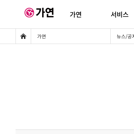
가연
서비스
가연
뉴스/공
홈