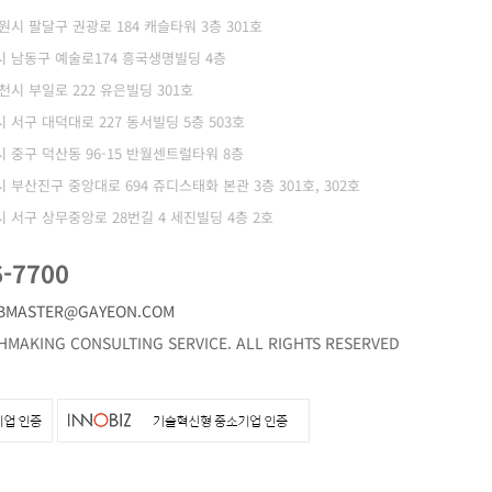
 수원시 팔달구 권광로 184 캐슬타워 3층 301호
광역시 남동구 예술로174 흥국생명빌딩 4층
부천시 부일로 222 유은빌딩 301호
역시 서구 대덕대로 227 동서빌딩 5층 503호
역시 중구 덕산동 96-15 반월센트럴타워 8층
역시 부산진구 중앙대로 694 쥬디스태화 본관 3층 301호, 302호
역시 서구 상무중앙로 28번길 4 세진빌딩 4층 2호
6-7700
BMASTER@GAYEON.COM
MAKING CONSULTING SERVICE. ALL RIGHTS RESERVED